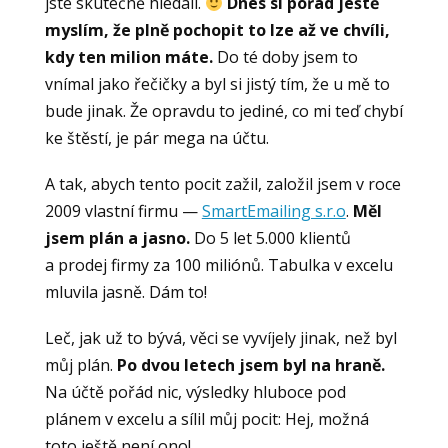
jste skutečně hledali.
Dnes si pořád ještě
myslím, že plně pochopit to lze až ve chvíli,
kdy ten milion máte.
Do té doby jsem to
vnímal jako řečičky a byl si jistý tím, že u mě to
bude jinak. Že opravdu to jediné, co mi teď chybí
ke štěstí, je pár mega na účtu.
A tak, abych tento pocit zažil, založil jsem v roce
2009 vlastní firmu —
SmartEmailing s.r.o
.
Měl
jsem plán a jasno.
Do 5 let 5.000 klientů
a prodej firmy za 100 miliónů. Tabulka v excelu
mluvila jasně. Dám to!
Leč, jak už to bývá, věci se vyvíjely jinak, než byl
můj plán.
Po dvou letech jsem byl na hraně.
Na účtě pořád nic, výsledky hluboce pod
plánem v excelu a sílil můj pocit: Hej, možná
toto ještě není ono!