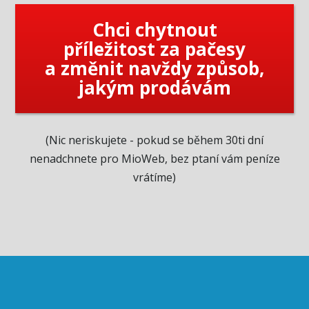
Chci chytnout
příležitost za pačesy
a změnit navždy způsob,
jakým prodávám
(Nic neriskujete - pokud se během 30ti dní
nenadchnete pro MioWeb, bez ptaní vám peníze
vrátíme)