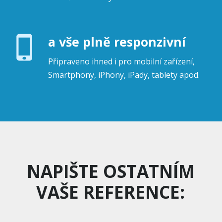
a vše plně responzivní
Připraveno ihned i pro mobilní zařízení,
Smartphony, iPhony, iPady, tablety apod.
NAPIŠTE OSTATNÍM
VAŠE REFERENCE: