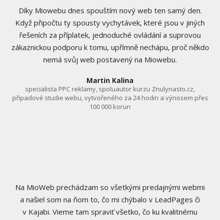
Díky Miowebu dnes spouštím nový web ten samý den.
Když připočtu ty spousty vychytávek, které jsou v jiných
řešeních za příplatek, jednoduché ovládání a suprovou
zákaznickou podporu k tomu, upřímně nechápu, proč někdo
nemá svůj web postavený na Miowebu.
Martin Kalina
specialista PPC reklamy, spoluautor kurzu Znulynasto.cz,
připadové studie webu, vytvořeného za 24 hodin a výnosem přes
100 000 korun
Na MioWeb prechádzam so všetkými predajnými webmi
a našiel som na ňom to, čo mi chýbalo v LeadPages či
v Kajabi. Vieme tam spraviť všetko, čo ku kvalitnému