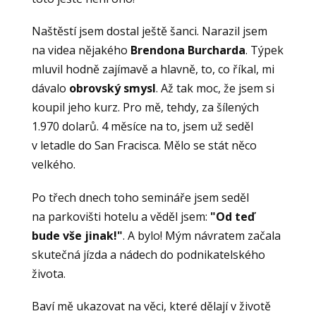
Naštěstí jsem dostal ještě šanci. Narazil jsem
na videa nějakého
Brendona Burcharda
. Týpek
mluvil hodně zajímavě a hlavně, to, co říkal, mi
dávalo
obrovský smysl
. Až tak moc, že jsem si
koupil jeho kurz. Pro mě, tehdy, za šílených
1.970 dolarů. 4 měsíce na to, jsem už seděl
v letadle do San Fracisca. Mělo se stát něco
velkého.
Po třech dnech toho semináře jsem seděl
na parkovišti hotelu a věděl jsem:
"Od teď
bude vše jinak!"
. A bylo! Mým návratem začala
skutečná jízda a nádech do podnikatelského
života.
Baví mě ukazovat na věci, které dělají v životě