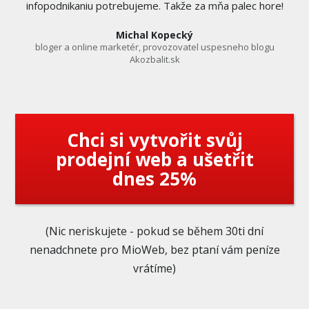
infopodnikaniu potrebujeme. Takže za mňa palec hore!
Michal Kopecký
bloger a online marketér, provozovatel uspesneho blogu
Akozbalit.sk
Chci si vytvořit svůj
prodejní web a ušetřit
dnes 25%
(Nic neriskujete - pokud se během 30ti dní
nenadchnete pro MioWeb, bez ptaní vám peníze
vrátíme)