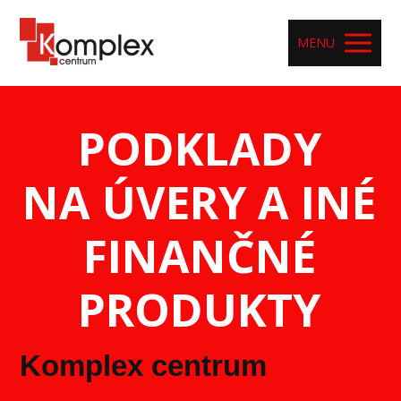
MENU
PODKLADY
NA ÚVERY A INÉ
FINANČNÉ
PRODUKTY
Komplex centrum